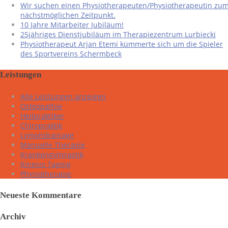
Wir suchen einen Physiotherapeuten/Physiotherapeutin zu
nächstmöglichen Zeitpunkt.
10 Jahre Mitarbeiter Jubiläum!
25jähriges Dienstjubiläum im Therapiezentrum Lurbiecki
Physiotherapeut Arjan Etemi kümmerte sich um die Spieler
des Sportvereins Schermbeck
Leistungen
Alle Leistungen anzeigen
Osteopathie
Heilpraktiker
Chiropraktik
Lymphdrainage
Manuelle Therapie
Krankengymnastik
Kinesio Taping
Physiotherapie
Neueste Kommentare
Archiv