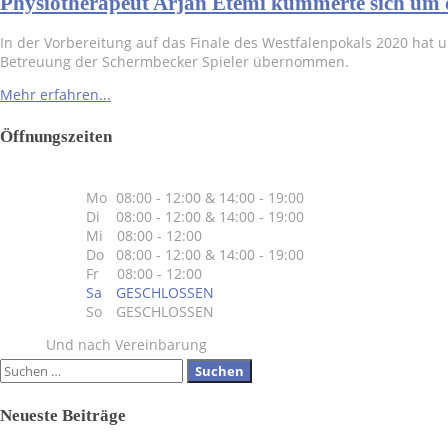
Physiotherapeut Arjan Etemi kümmerte sich um d
In der Vorbereitung auf das Finale des Westfalenpokals 2020 hat 
Betreuung der Schermbecker Spieler übernommen.
Mehr erfahren...
Öffnungszeiten
Mo
08:00 - 12:00 & 14:00 - 19:00
Di
08:00 - 12:00 & 14:00 - 19:00
Mi
& 08:00 - 12:00
Do
08:00 - 12:00 & 14:00 - 19:00
Fr
& 08:00 - 12:00
Sa
GESCHLOSSEN
So
GESCHLOSSEN
Und nach Vereinbarung
Suchen
nach:
Neueste Beiträge