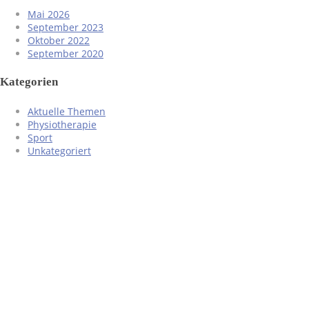
Mai 2026
September 2023
Oktober 2022
September 2020
Kategorien
Aktuelle Themen
Physiotherapie
Sport
Unkategoriert
Anschrift
Therapiezentrum Lurbiecki
Kirchellener Allee 111
46282 Dorsten
Tel. 02362/23223
Fax. 02362/997609