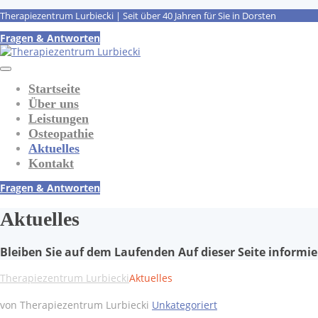
Therapiezentrum Lurbiecki | Seit über 40 Jahren für Sie in Dorsten
Fragen & Antworten
Startseite
Über uns
Leistungen
Osteopathie
Aktuelles
Kontakt
Fragen & Antworten
Aktuelles
Bleiben Sie auf dem Laufenden Auf dieser Seite inform
Therapiezentrum Lurbiecki
Aktuelles
von Therapiezentrum Lurbiecki
Unkategoriert