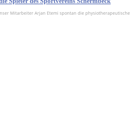
ie Spieler des Sportvereins Schermbeck
unser Mitarbeiter Arjan Etemi spontan die physiotherapeutische