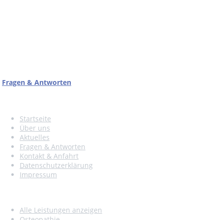
Kirchellener Allee 111
46282 Dorsten
Tel. 02362/23223
Fax. 02362/997609
Fragen & Antworten
Seitennavigation
Startseite
Über uns
Aktuelles
Fragen & Antworten
Kontakt & Anfahrt
Datenschutzerklärung
Impressum
Leistungen
Alle Leistungen anzeigen
Osteopathie