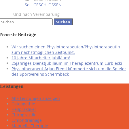
So
GESCHLOSSEN
Und nach Vereinbarung
Suchen
nach:
Neueste Beiträge
Wir suchen einen Physiotherapeuten/Physiotherapeutin
zum nächstmöglichen Zeitpunkt.
10 Jahre Mitarbeiter Jubiläum!
25jähriges Dienstjubiläum im Therapiezentrum Lurbiecki
Physiotherapeut Arjan Etemi kümmerte sich um die Spieler
des Sportvereins Schermbeck
Leistungen
Alle Leistungen anzeigen
Osteopathie
Heilpraktiker
Chiropraktik
Lymphdrainage
Manuelle Therapie