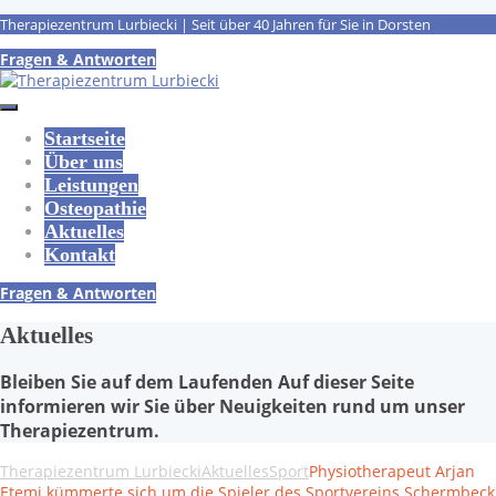
Therapiezentrum Lurbiecki | Seit über 40 Jahren für Sie in Dorsten
Fragen & Antworten
Startseite
Über uns
Leistungen
Osteopathie
Aktuelles
Kontakt
Fragen & Antworten
Aktuelles
Bleiben Sie auf dem Laufenden Auf dieser Seite
informieren wir Sie über Neuigkeiten rund um unser
Therapiezentrum.
Therapiezentrum Lurbiecki
Aktuelles
Sport
Physiotherapeut Arjan
Etemi kümmerte sich um die Spieler des Sportvereins Schermbeck